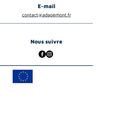
E-mail
contact@adapemont.fr
Nous suivre
© ADAPEMONT
Créer des partenariats avec des
structures sociales et médico-
sociales
Le Fond Social Européen cofinance à
hauteur de 12 880€ un projet d'étude,
d'ingénierie et d'expérimentation