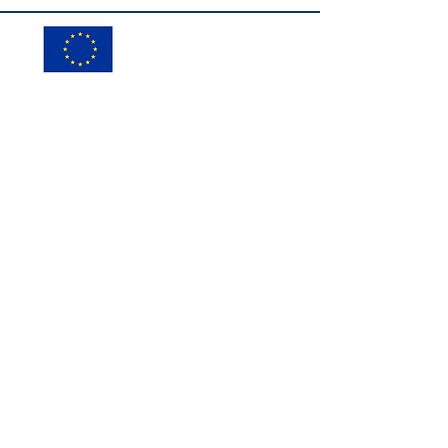
© ADAPEMONT
Créer des partenariats avec des
structures sociales et médico-
sociales
Le Fond Social Européen cofinance à
hauteur de 12 880€ un projet d'étude,
d'ingénierie et d'expérimentation
autour du développement, de la
structuration et l'expérimentation de
partenariats avec des structures
sociales sur le territoire de Terre
d'Émeraude afin d'obtenir un
accompagnement social de proximité,
cohérent, plus étoffé à destination
des personnes exposées aux risques