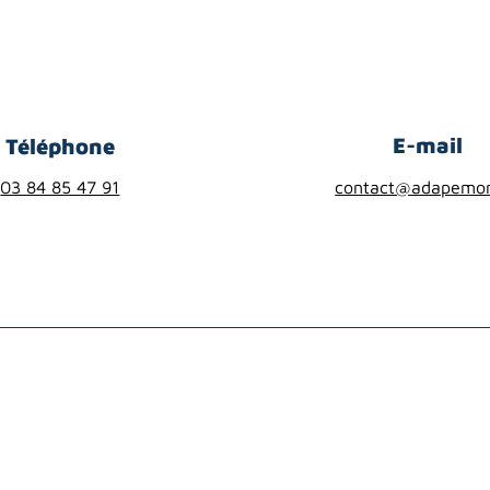
E-mail
Téléphone
03 84 85 47 91
contact@adapemon
structures sociales et médico-sociales
e à hauteur de 12 880€ un projet d'étude, d'ingénierie et d'