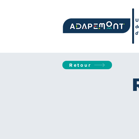
U
d
d
Retour