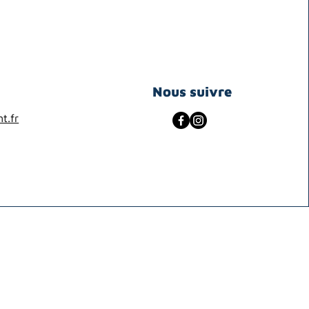
Nous suivre
t.fr
© ADAPEMONT
expérimentation autour du