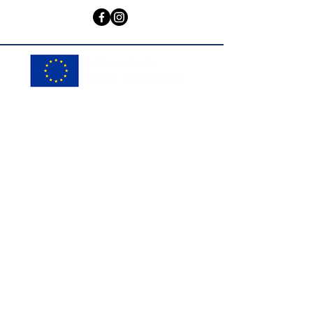
© ADAPEMONT
Créer des partenariats avec des
structures sociales et médico-
sociales
Le Fond Social Européen cofinance à
hauteur de 12 880€ un projet d'étude,
d'ingénierie et d'expérimentation
autour du développement, de la
structuration et l'expérimentation de
partenariats avec des structures
sociales sur le territoire de Terre
d'Émeraude afin d'obtenir un
accompagnement social de proximité,