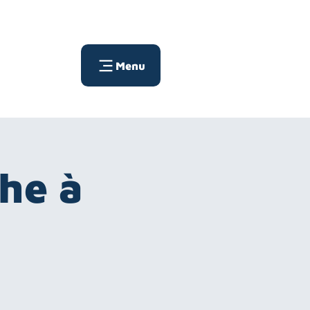
Menu
che à