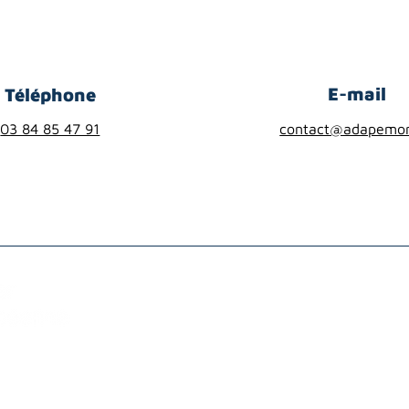
E-mail
Téléphone
03 84 85 47 91
contact@adapemon
structures sociales et médico-sociales
e à hauteur de 12 880€ un projet d'étude, d'ingénierie et d'
 et l'expérimentation de partenariats avec des structures soci