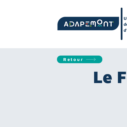
U
d
d
Retour
Le F