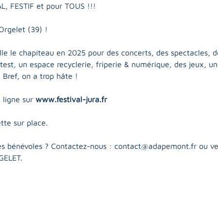
L, FESTIF et pour TOUS !!!
Orgelet (39) !
lle le chapiteau en 2025 pour des concerts, des spectacles, de
test, un espace recyclerie, friperie & numérique, des jeux, u
Bref, on a trop hâte ! ​​
ligne sur 
www.festival-jura.fr
tte sur place.
des bénévoles ? Contactez-nous : 
contact@adapemont.fr
 ou ve
GELET.