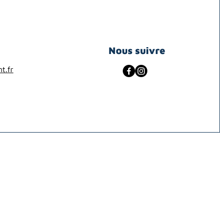
Nous suivre
t.fr
© ADAPEMONT
expérimentation autour du
ales sur le territoire de