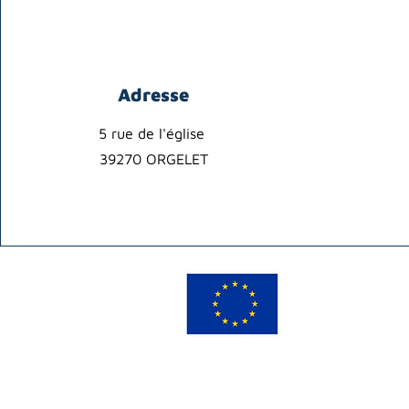
Adresse
5 rue de l'église
39270 ORGELET
Créer des partenariats avec des 
Le Fond Social Européen cofinanc
développement, de la structuration