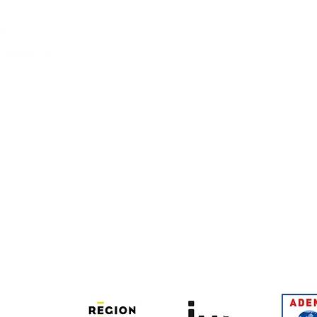
structures sociales et médico-sociales
e à hauteur de 12 880€ un projet d'étude, d'ingénierie et d'
 et l'expérimentation de partenariats avec des structures soci
un accompagnement social de proximité, cohérent, plus étoffé
 la pauvreté, de l'exclusion sociale y compris les personnes 
ioprofessionnel
ce à hauteur de 101 642 € également notre action d'accomp
favoriser l'inclusion active des personnes relevant d'un parcou
phériques à l'emploi grâce à un accompagnement global afin de
participation active et afin d'améliorer leur employabilité. ​