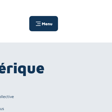
Menu
érique
llective
ous