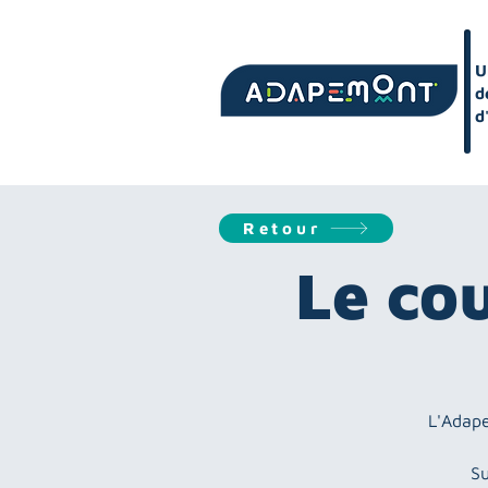
U
d
d
Retour
Le co
L'Adape
Su