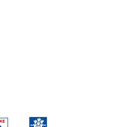
© ADAPEMONT
expérimentation autour du
ales sur le territoire de
 à destination des
les plus démunis et les
agnement
rs d'insertion dans le Sud
 promouvoir l'égalité des