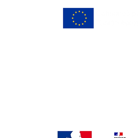
Créer des partenariats avec des 
Le Fond Social Européen cofinanc
développement, de la structuration
Terre d'Émeraude afin d'obtenir 
personnes exposées aux risques de
enfants.
Renforcer l'accompagnement soc
Le Fond Social Européen cofinan
socioprofessionnel qui consiste à 
Jura, en levant leurs freins péri
chances, la non-discrimination, la 