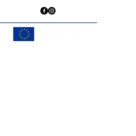
© ADAPEMONT
Créer des partenariats avec des
structures sociales et médico-
sociales
Le Fond Social Européen cofinance à
hauteur de 12 880€ un projet d'étude,
d'ingénierie et d'expérimentation
autour du développement, de la
structuration et l'expérimentation de
partenariats avec des structures
sociales sur le territoire de Terre
d'Émeraude afin d'obtenir un
accompagnement social de proximité,